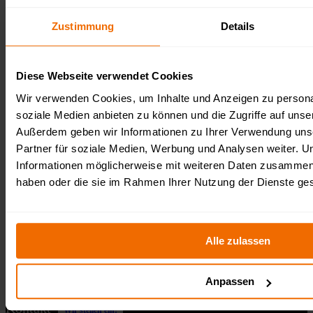
Zustimmung
Details
Veranstalter:
Diese Webseite verwendet Cookies
Wir verwenden Cookies, um Inhalte und Anzeigen zu personal
Survival Race OCR Events gGmbH
soziale Medien anbieten zu können und die Zugriffe auf unse
Fürstenberger Straße 33
15232 Frankfurt (Oder)
Außerdem geben wir Informationen zu Ihrer Verwendung uns
USt-IdNr.: DE364311444
Gemeinnützige GmbH
Partner für soziale Medien, Werbung und Analysen weiter. U
Schreibe uns: kontakt@survivalrace.de
Informationen möglicherweise mit weiteren Daten zusammen, d
haben oder die sie im Rahmen Ihrer Nutzung der Dienste g
Wichtige Links:
Alle zulassen
Termine
Blog / Elternratgeber
Datenschutzrichtlinie
Anpassen
AGB
Kontakt
Wir stellen ein!