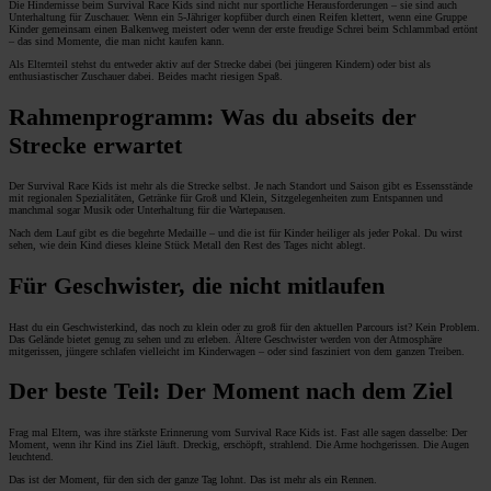
Die Hindernisse beim Survival Race Kids sind nicht nur sportliche Herausforderungen – sie sind auch
Unterhaltung für Zuschauer. Wenn ein 5-Jähriger kopfüber durch einen Reifen klettert, wenn eine Gruppe
Kinder gemeinsam einen Balkenweg meistert oder wenn der erste freudige Schrei beim Schlammbad ertönt
– das sind Momente, die man nicht kaufen kann.
Als Elternteil stehst du entweder aktiv auf der Strecke dabei (bei jüngeren Kindern) oder bist als
enthusiastischer Zuschauer dabei. Beides macht riesigen Spaß.
Rahmenprogramm: Was du abseits der
Strecke erwartet
Der Survival Race Kids ist mehr als die Strecke selbst. Je nach Standort und Saison gibt es Essensstände
mit regionalen Spezialitäten, Getränke für Groß und Klein, Sitzgelegenheiten zum Entspannen und
manchmal sogar Musik oder Unterhaltung für die Wartepausen.
Nach dem Lauf gibt es die begehrte Medaille – und die ist für Kinder heiliger als jeder Pokal. Du wirst
sehen, wie dein Kind dieses kleine Stück Metall den Rest des Tages nicht ablegt.
Für Geschwister, die nicht mitlaufen
Hast du ein Geschwisterkind, das noch zu klein oder zu groß für den aktuellen Parcours ist? Kein Problem.
Das Gelände bietet genug zu sehen und zu erleben. Ältere Geschwister werden von der Atmosphäre
mitgerissen, jüngere schlafen vielleicht im Kinderwagen – oder sind fasziniert von dem ganzen Treiben.
Der beste Teil: Der Moment nach dem Ziel
Frag mal Eltern, was ihre stärkste Erinnerung vom Survival Race Kids ist. Fast alle sagen dasselbe: Der
Moment, wenn ihr Kind ins Ziel läuft. Dreckig, erschöpft, strahlend. Die Arme hochgerissen. Die Augen
leuchtend.
Das ist der Moment, für den sich der ganze Tag lohnt. Das ist mehr als ein Rennen.