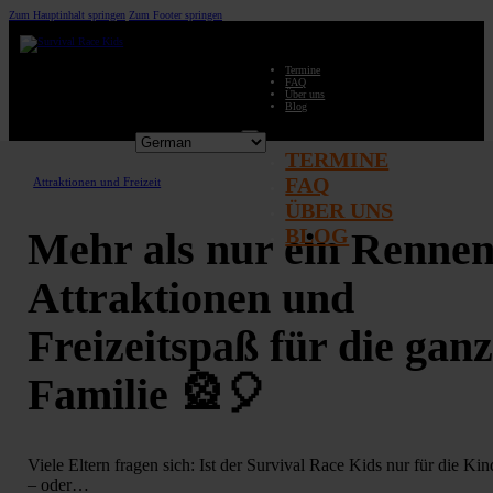
Zum Hauptinhalt springen
Zum Footer springen
Termine
FAQ
Über uns
Blog
TERMINE
FAQ
Attraktionen und Freizeit
ÜBER UNS
BLOG
Mehr als nur ein Rennen
Attraktionen und
Freizeitspaß für die gan
Familie 🎡🎈
Viele Eltern fragen sich: Ist der Survival Race Kids nur für die Kin
– oder…