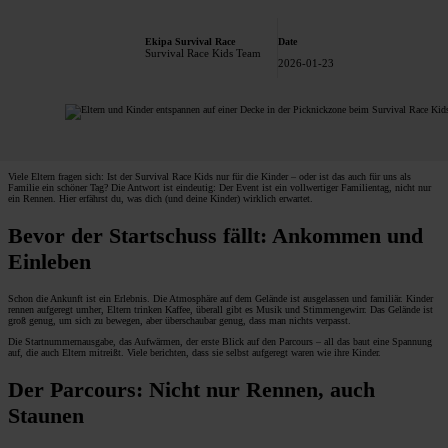
Ekipa Survival Race
Date
Survival Race Kids Team
2026-01-23
Viele Eltern fragen sich: Ist der Survival Race Kids nur für die Kinder – oder ist das auch für uns als
Familie ein schöner Tag? Die Antwort ist eindeutig: Der Event ist ein vollwertiger Familientag, nicht nur
ein Rennen. Hier erfährst du, was dich (und deine Kinder) wirklich erwartet.
Bevor der Startschuss fällt: Ankommen und
Einleben
Schon die Ankunft ist ein Erlebnis. Die Atmosphäre auf dem Gelände ist ausgelassen und familiär. Kinder
rennen aufgeregt umher, Eltern trinken Kaffee, überall gibt es Musik und Stimmengewirr. Das Gelände ist
groß genug, um sich zu bewegen, aber überschaubar genug, dass man nichts verpasst.
Die Startnummernausgabe, das Aufwärmen, der erste Blick auf den Parcours – all das baut eine Spannung
auf, die auch Eltern mitreißt. Viele berichten, dass sie selbst aufgeregt waren wie ihre Kinder.
Der Parcours: Nicht nur Rennen, auch
Staunen