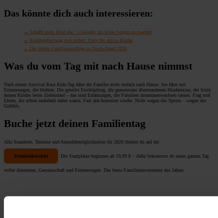
Das könnte dich auch interessieren:
Schafft mein Kind das? 5 Gründe, dir keine Sorgen zu machen
Kindergeburtstag mal anders: Party für aktive Kinder
Die besten Familienausflüge in Deutschland 2026
Was du vom Tag mit nach Hause nimmst
Nach einem Survival Race Kids-Tag fährt die Familie nicht einfach nach Hause. Sie fährt mit
Erinnerungen, die bleiben. Die geteilte Erschöpfung, die gemeinsam überstandenen Hindernisse, der Stolz
deines Kindes beim Zieleinlauf – das sind Erfahrungen, die Familien zusammenwachsen lassen. Frag mal
Eltern, die schon mehrfach dabei waren: Fast alle kommen wieder. Nicht wegen des Sports – wegen des
Gefühls.
Buche jetzt deinen Familientag
Alle Standorte, Termine und Anmeldemöglichkeiten für 2026 findest du auf der
Terminübersicht
. Die Startplätze beginnen ab 19,99 € – dafür bekommst du einen ganzen Tag
voller Abenteuer, Gemeinschaft und Erinnerungen. Das beste Familieninvestment des Jahres.
Follow us on our socials