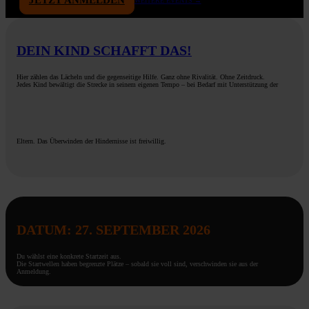
JETZT ANMELDEN
WEITERE EVENTS →
DEIN KIND SCHAFFT DAS!
Hier zählen das Lächeln und die gegenseitige Hilfe. Ganz ohne Rivalität. Ohne Zeitdruck.
Jedes Kind bewältigt die Strecke in seinem eigenen Tempo – bei Bedarf mit Unterstützung der
Eltern. Das Überwinden der Hindernisse ist freiwillig.
DATUM: 27. SEPTEMBER 2026
Du wählst eine konkrete Startzeit aus.
Die Startwellen haben begrenzte Plätze – sobald sie voll sind, verschwinden sie aus der
Anmeldung.