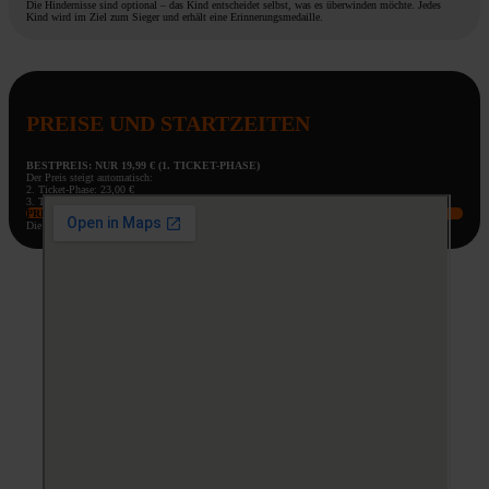
Die Hindernisse sind optional – das Kind entscheidet selbst, was es überwinden möchte. Jedes
Kind wird im Ziel zum Sieger und erhält eine Erinnerungsmedaille.
PREISE UND STARTZEITEN
BESTPREIS: NUR 19,99 € (1. TICKET-PHASE)
Der Preis steigt automatisch:
2. Ticket-Phase: 23,00 €
3. Ticket-Phase: 27,00 €
PREIS UND STARTZEIT RESERVIEREN
Die beliebtesten Startzeiten sind am schnellsten ausgebucht!