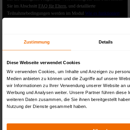
Sie im Abschnitt
FAQ für Eltern
, und detaillierte
Teilnahmebedingungen werden im Modul
Wie es funktioniert
erklärt. Denken Sie daran, dass
Anmeldungen für Survival
Race KIDS
in der ersten Runde preislich am günstigsten sind.
Hinweis:
Der genaue Standort, die Startzeiten der einzelnen
Zustimmung
Details
Wellen und die Geländespezifikationen für das jeweilige
Datum werden in den untenstehenden Abschnitten beschrieben
– scrollen Sie die Seite, um alle organisatorischen Details vor
Diese Webseite verwendet Cookies
dem Ticketkauf zu erfahren.
Wir verwenden Cookies, um Inhalte und Anzeigen zu personal
Medien anbieten zu können und die Zugriffe auf unsere Web
Anmelden
Wie funktioniert es?→
wir Informationen zu Ihrer Verwendung unserer Website an un
Werbung und Analysen weiter. Unsere Partner führen diese 
weiteren Daten zusammen, die Sie ihnen bereitgestellt habe
Nutzung der Dienste gesammelt haben.
Veranstalter:
Survival Race OCR Events gGmbH
Fürstenberger Straße 33