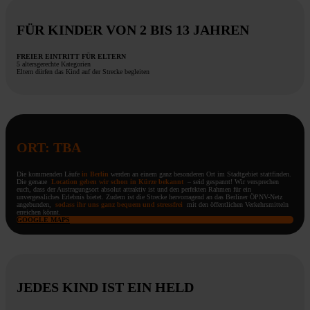
FÜR KINDER VON 2 BIS 13 JAHREN
FREIER EINTRITT FÜR ELTERN
5 altersgerechte Kategorien
Eltern dürfen das Kind auf der Strecke begleiten
ORT: TBA
Die kommenden Läufe
in Berlin
werden an einem ganz besonderen Ort im Stadtgebiet stattfinden.
Die genaue
Location geben wir schon in Kürze bekannt
– seid gespannt! Wir versprechen
euch, dass der Austragungsort absolut attraktiv ist und den perfekten Rahmen für ein
unvergessliches Erlebnis bietet. Zudem ist die Strecke hervorragend an das Berliner ÖPNV-Netz
angebunden,
sodass ihr uns ganz bequem und stressfrei
mit den öffentlichen Verkehrsmitteln
erreichen könnt.
GOOGLE MAPS
JEDES KIND IST EIN HELD