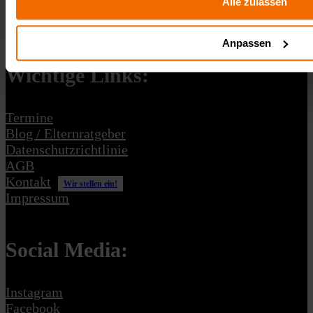
Alle zulassen
15232 Frankfurt (Oder)
USt-IdNr.: DE364311444
Gemeinnützige GmbH
Schreibe uns: kontakt@survivalrace.de
Anpassen
Wichtige Links:
Termine
Blog / Elternratgeber
Datenschutzrichtlinie
AGB
Kontakt
Wir stellen ein!
Impressum
Social Media:
Instagram
Facebook