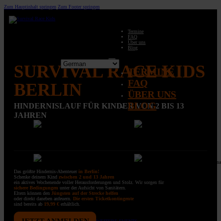
Zum Hauptinhalt springen
Zum Footer springen
Termine
FAQ
Über uns
Blog
SURVIVAL RACE KIDS
TERMINE
FAQ
BERLIN
ÜBER UNS
BLOG
HINDERNISLAUF FÜR KINDER VON 2 BIS 13
JAHREN
Das größte Hindernis-Abenteuer
in Berlin!
Schenke deinem Kind
zwischen 2 und 13 Jahren
ein aktives Wochenende voller Herausforderungen und Stolz. Wir sorgen für
sichere Bedingungen
unter der Aufsicht von Sanitätern.
Eltern können den
Jüngsten auf der Strecke helfen
oder direkt daneben anfeuern.
Die ersten Ticketkontingente
sind bereits ab
19,99 €
erhältlich.