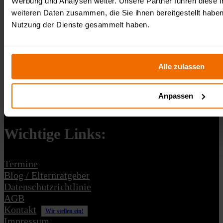
Werbung und Analysen weiter. Unsere Partner führen diese 
weiteren Daten zusammen, die Sie ihnen bereitgestellt habe
Nutzung der Dienste gesammelt haben.
Veranstalter:
Alle zulassen
Survival Race OCR Events gGmbH
Fürstenberger Straße 33
15232 Frankfurt (Oder)
USt-IdNr.: DE364311444
Gemeinnützige GmbH
Anpassen
Schreibe uns: kontakt@survivalrace.de
Wichtige Links:
Termine
Blog / Elternratgeber
Datenschutzrichtlinie
AGB
Kontakt
Wir stellen ein!
Impressum