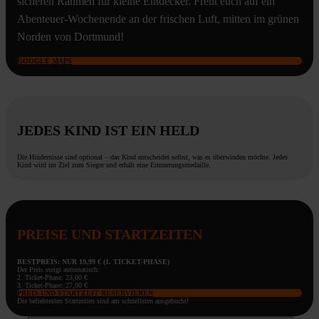
sicheren Rahmen für kleine Entdecker. Freut euch auf ein
Abenteuer-Wochenende an der frischen Luft, mitten im grünen
Norden von Dortmund!
GOOGLE MAPS
JEDES KIND IST EIN HELD
Die Hindernisse sind optional – das Kind entscheidet selbst, was es überwinden möchte. Jedes
Kind wird im Ziel zum Sieger und erhält eine Erinnerungsmedaille.
PREISE UND STARTZEITEN
BESTPREIS: NUR 19,99 € (1. TICKET-PHASE)
Der Preis steigt automatisch:
2. Ticket-Phase: 23,00 €
3. Ticket-Phase: 27,00 €
PREIS UND STARTZEIT RESERVIEREN
Die beliebtesten Startzeiten sind am schnellsten ausgebucht!