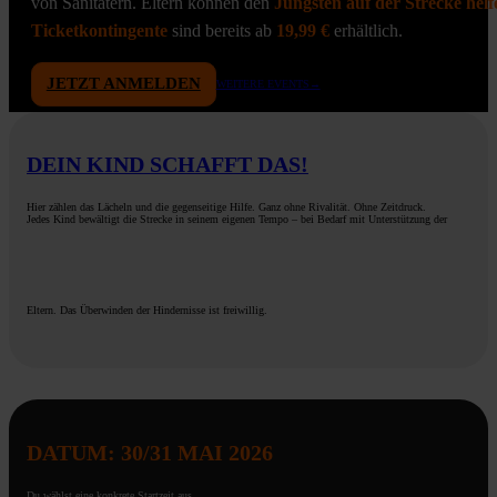
von Sanitätern. Eltern können den
Jüngsten auf der Strecke helf
Ticketkontingente
sind bereits ab
19,99 €
erhältlich.
JETZT ANMELDEN
WEITERE EVENTS→
DEIN KIND SCHAFFT DAS!
Hier zählen das Lächeln und die gegenseitige Hilfe. Ganz ohne Rivalität. Ohne Zeitdruck.
Jedes Kind bewältigt die Strecke in seinem eigenen Tempo – bei Bedarf mit Unterstützung der
Eltern. Das Überwinden der Hindernisse ist freiwillig.
DATUM: 30/31 MAI 2026
Du wählst eine konkrete Startzeit aus.