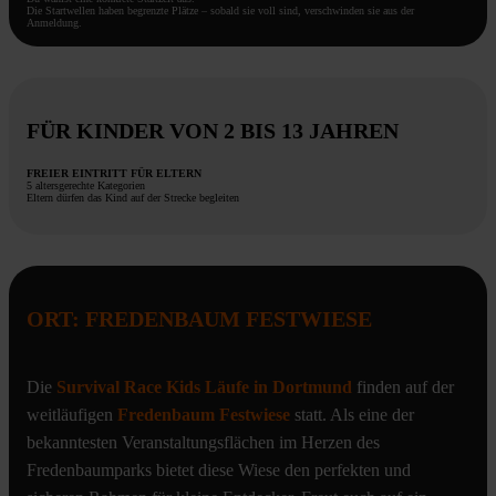
Die Startwellen haben begrenzte Plätze – sobald sie voll sind, verschwinden sie aus der
Anmeldung.
FÜR KINDER VON 2 BIS 13 JAHREN
FREIER EINTRITT FÜR ELTERN
5 altersgerechte Kategorien
Eltern dürfen das Kind auf der Strecke begleiten
ORT: FREDENBAUM FESTWIESE
Die
Survival Race Kids Läufe in Dortmund
finden auf der
weitläufigen
Fredenbaum Festwiese
statt. Als eine der
bekanntesten Veranstaltungsflächen im Herzen des
Fredenbaumparks bietet diese Wiese den perfekten und