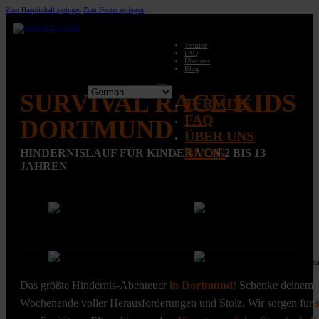
Zum Hauptinhalt springen
Zum Footer springen
Termine
FAQ
Über uns
Blog
SURVIVAL RACE KIDS
TERMINE
FAQ
DORTMUND
ÜBER UNS
BLOG
HINDERNISLAUF FÜR KINDER VON 2 BIS 13
JAHREN
Das größte Hindernis-Abenteuer
in Dortmund!
Schenke deinem
Wochenende voller Herausforderungen und Stolz. Wir sorgen für