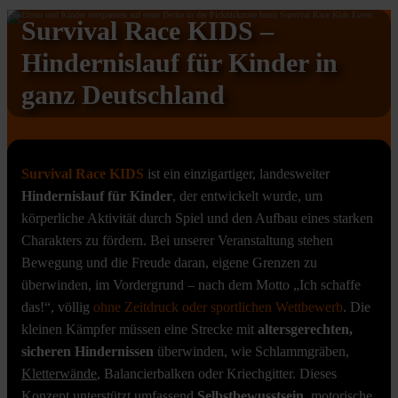
Survival Race KIDS –
Hindernislauf für Kinder in
ganz Deutschland
Survival Race KIDS
ist ein einzigartiger, landesweiter
Hindernislauf für Kinder
, der entwickelt wurde, um
körperliche Aktivität durch Spiel und den Aufbau eines starken
Charakters zu fördern. Bei unserer Veranstaltung stehen
Bewegung und die Freude daran, eigene Grenzen zu
überwinden, im Vordergrund – nach dem Motto „Ich schaffe
das!“, völlig
ohne Zeitdruck oder sportlichen Wettbewerb
. Die
kleinen Kämpfer müssen eine Strecke mit
altersgerechten,
sicheren Hindernissen
überwinden, wie Schlammgräben,
Kletterwände
, Balancierbalken oder Kriechgitter. Dieses
Konzept unterstützt umfassend
Selbstbewusstsein
, motorische