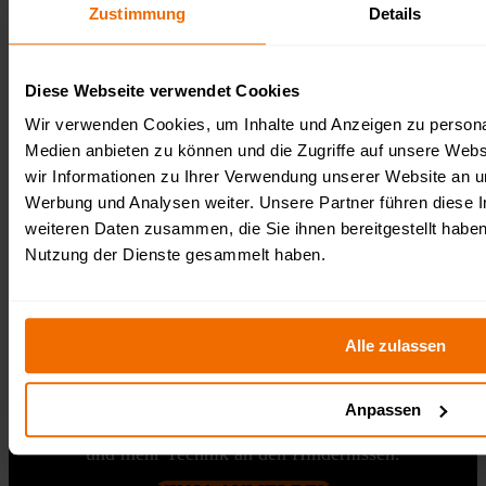
Zustimmung
Details
Diese Webseite verwendet Cookies
NINJA
Wir verwenden Cookies, um Inhalte und Anzeigen zu personal
Medien anbieten zu können und die Zugriffe auf unsere Web
wir Informationen zu Ihrer Verwendung unserer Website an un
Werbung und Analysen weiter. Unsere Partner führen diese 
8-9 Jahre
weiteren Daten zusammen, die Sie ihnen bereitgestellt habe
Nutzung der Dienste gesammelt haben.
1600 Meter
26 Hindernisse
Alle zulassen
Anpassen
Ähnliche Challenge wie bei den Piraten, aber
in neuem Style! Hier zählen Balance, Grip
und mehr Technik an den Hindernissen.