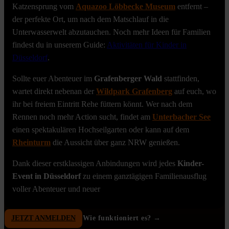
Katzensprung vom
Aquazoo Löbbecke Museum
entfernt –
der perfekte Ort, um nach dem Matschlauf in die
Unterwasserwelt abzutauchen. Noch mehr Ideen für Familien
findest du in unserem Guide:
Aktivitäten für Kinder in
Düsseldorf
.
Sollte euer Abenteuer im
Grafenberger Wald
stattfinden,
wartet direkt nebenan der
Wildpark Grafenberg
auf euch, wo
ihr bei freiem Eintritt Rehe füttern könnt. Wer nach dem
Rennen noch mehr Action sucht, findet am
Unterbacher See
einen spektakulären Hochseilgarten oder kann auf dem
Rheinturm
die Aussicht über ganz NRW genießen.
Dank dieser erstklassigen Anbindungen wird jedes
Kinder-
Event in Düsseldorf
zu einem ganztägigen Familienausflug
voller Abenteuer und neuer
JETZT ANMELDEN
Wie funktioniert es? →