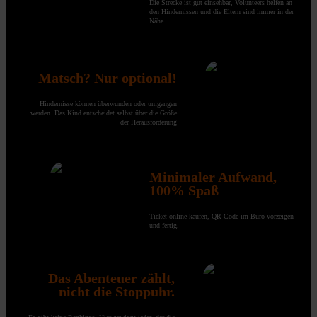
Die Strecke ist gut einsehbar, Volunteers helfen an
den Hindernissen und die Eltern sind immer in der
Nähe.
Matsch? Nur optional!
Hindernisse können überwunden oder umgangen
werden. Das Kind entscheidet selbst über die Größe
der Herausforderung
Minimaler Aufwand,
100% Spaß
Ticket online kaufen, QR-Code im Büro vorzeigen
und fertig.
Das Abenteuer zählt,
nicht die Stoppuhr.