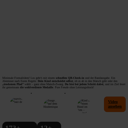
Minimale Formalitäten! Los geht’s mit einem
schnellen QR-Check-in
und der Bandausgabe. Ein
Abenteuer nach Euren Regeln:
Dein Kind entscheidet selbst
, ob es ab in den Matsch geht oder den
„trockenen Pfad“
wählt – ganz ohne Matsch-Zwang.
Du bist bei jedem Schritt dabei
, und im Ziel feiert
ihr gemeinsam
die wohlverdiente Medaille
. Pure Freude ohne Leistungsdruck!
Video
ansehen
173
+
12
+