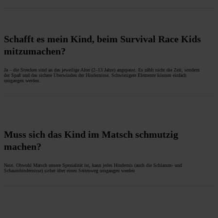
Schafft es mein Kind, beim Survival Race Kids
mitzumachen?
Ja – die Strecken sind an das jeweilige Alter (2–13 Jahre) angepasst. Es zählt nicht die Zeit, sondern
der Spaß und das sichere Überwinden der Hindernisse. Schwierigere Elemente können einfach
umgangen werden.
Muss sich das Kind im Matsch schmutzig
machen?
Nein. Obwohl Matsch unsere Spezialität ist, kann jedes Hindernis (auch die Schlamm- und
Schaumhindernisse) sicher über einen Seitenweg umgangen werden