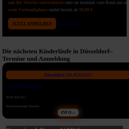
auf der Strecke unterstützen
oder sie lautstark vom Rand aus anfe
erste Verkaufsphase
startet bereits ab
19,99 €.
JETZT ANMELDEN
WEITERE EVENTS →
Die nächsten Kinderläufe in Düsseldorf–
Termine und Anmeldung
Düsseldorf (30 AUGUST)
Survival Race KIDS
30.08.2026 (So.)
Bezirkssportanlage Düsseltal
INFO→