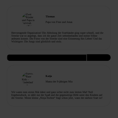
Thomas
Papa von Finn und Jonas
Hervorragende Organisation! Die Abholung der Startbänder ging super schnell, und die
Strecke war so angelegt, dass ich die ganze Zeit nebenherlaufen und meine Söhne
anfeuern konnte. Die Fotos von der Strecke sind eine Erinnerung fürs Leben! Und das
Wichtigste: Die Jungs sind glücklich und stolz.
Katja
Mama der 9-jährigen Mia
Wir waren zum ersten Mal dabei und ganz sicher nicht zum letzten Mal! Null
Ergebnisdruck, es zählt nur der Spaß und die gegenseitige Hilfe unter den Kindern auf
der Strecke. Meine kleine „Ninja-Tochter“ fragt schon jetzt, wann der nächste Start ist!