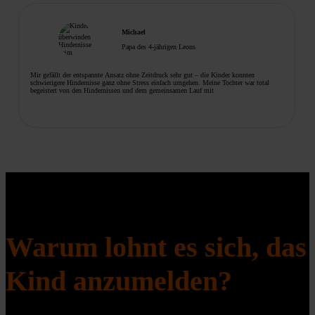
Michael
Papa des 4-jährigen Leons
Mir gefällt der entspannte Ansatz ohne Zeitdruck sehr gut – die Kinder konnten
schwierigere Hindernisse ganz ohne Stress einfach umgehen. Meine Tochter war total
begeistert von den Hindernissen und dem gemeinsamen Lauf mit
Warum lohnt es sich, das
Kind anzumelden?