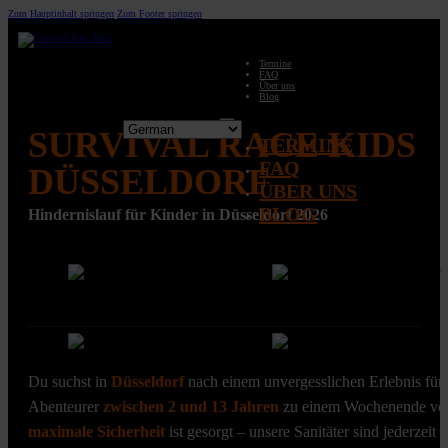
Zum Hauptinhalt springen
Zum Footer springen
Termine
FAQ
Über uns
Blog
SURVIVAL RACE KIDS
TERMINE
FAQ
DÜSSELDORF
ÜBER UNS
BLOG
Hindernislauf für Kinder in Düsseldorf 2026
Du suchst in
Düsseldorf
nach einem unvergesslichen Erlebnis für 
Abenteurer
zwischen 2 und 13 Jahren
zu einem Wochenende voll
maximale Sicherheit
ist gesorgt – unsere Sanitäter sind jederzeit