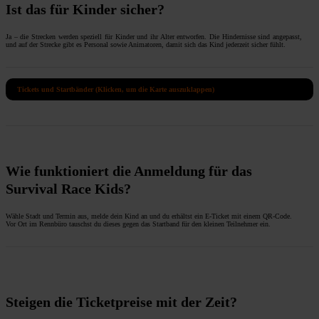
Ist das für Kinder sicher?
Ja – die Strecken werden speziell für Kinder und ihr Alter entworfen. Die Hindernisse sind angepasst,
und auf der Strecke gibt es Personal sowie Animatoren, damit sich das Kind jederzeit sicher fühlt.
Tickets und Startbänder (Klicken, um die Karte auszuklappen)
Wie funktioniert die Anmeldung für das
Survival Race Kids?
Wähle Stadt und Termin aus, melde dein Kind an und du erhältst ein E-Ticket mit einem QR-Code.
Vor Ort im Rennbüro tauschst du dieses gegen das Startband für den kleinen Teilnehmer ein.
Steigen die Ticketpreise mit der Zeit?