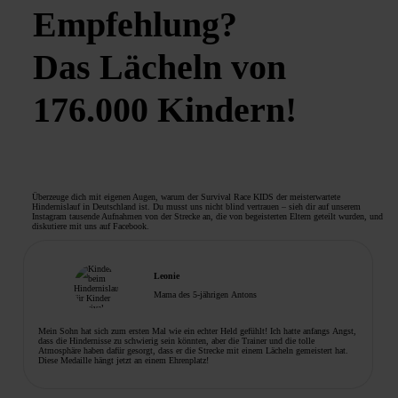
Empfehlung?
Das Lächeln von
176.000 Kindern!
Überzeuge dich mit eigenen Augen, warum der Survival Race KIDS der meisterwartete
Hindernislauf in Deutschland ist. Du musst uns nicht blind vertrauen – sieh dir auf unserem
Instagram tausende Aufnahmen von der Strecke an, die von begeisterten Eltern geteilt wurden, und
diskutiere mit uns auf Facebook.
Leonie
Mama des 5-jährigen Antons
Mein Sohn hat sich zum ersten Mal wie ein echter Held gefühlt! Ich hatte anfangs Angst,
dass die Hindernisse zu schwierig sein könnten, aber die Trainer und die tolle
Atmosphäre haben dafür gesorgt, dass er die Strecke mit einem Lächeln gemeistert hat.
Diese Medaille hängt jetzt an einem Ehrenplatz!