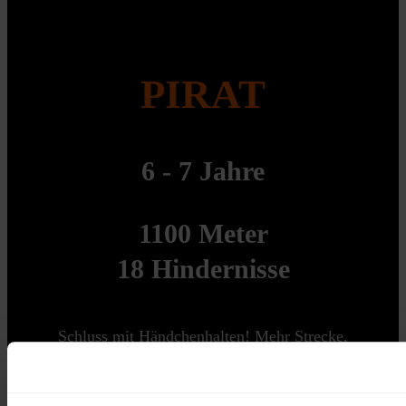
PIRAT
6 - 7 Jahre
1100 Meter
18 Hindernisse
Schluss mit Händchenhalten! Mehr Strecke,
mehr Hindernisse – die perfekte Balance aus
Spaß und Bewegung.
PIRAT ANMELDEN