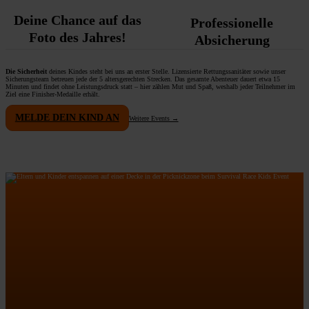
Deine Chance auf das
Professionelle
Foto des Jahres!
Absicherung
Die Sicherheit
deines Kindes steht bei uns an erster Stelle. Lizensierte Rettungssanitäter sowie unser
Sicherungsteam betreuen jede der 5 altersgerechten Strecken. Das gesamte Abenteuer dauert etwa 15
Minuten und findet ohne Leistungsdruck statt – hier zählen Mut und Spaß, weshalb jeder Teilnehmer im
Ziel eine Finisher-Medaille erhält.
MELDE DEIN KIND AN
Weitere Events →