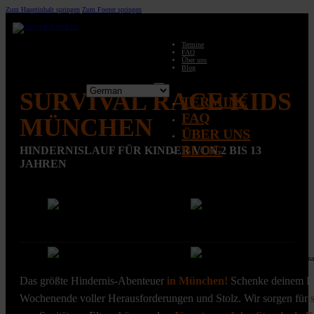
Zum Hauptinhalt springen
Zum Footer springen
Termine
FAQ
Über uns
Blog
SURVIVAL RACE KIDS
TERMINE
FAQ
MÜNCHEN
ÜBER UNS
BLOG
HINDERNISLAUF FÜR KINDER VON 2 BIS 13
JAHREN
Das größte Hindernis-Abenteuer
in München!
Schenke deinem 
Wochenende voller Herausforderungen und Stolz. Wir sorgen für