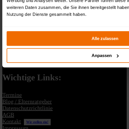
Werbung und Analysen weiter. Unsere Partner führen diese 
weiteren Daten zusammen, die Sie ihnen bereitgestellt habe
Nutzung der Dienste gesammelt haben.
Veranstalter:
Alle zulassen
Survival Race OCR Events gGmbH
Fürstenberger Straße 33
15232 Frankfurt (Oder)
USt-IdNr.: DE364311444
Gemeinnützige GmbH
Anpassen
Schreibe uns: kontakt@survivalrace.de
Wichtige Links:
Termine
Blog / Elternratgeber
Datenschutzrichtlinie
AGB
Kontakt
Wir stellen ein!
Impressum