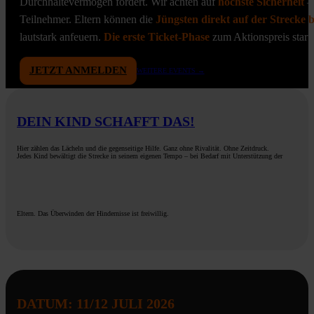
Durchhaltevermögen fördert. Wir achten auf
höchste Sicherheit
– 
Teilnehmer. Eltern können die
Jüngsten direkt auf der Strecke b
lautstark anfeuern.
Die erste Ticket-Phase
zum Aktionspreis starte
JETZT ANMELDEN
WEITERE EVENTS →
DEIN KIND SCHAFFT DAS!
Hier zählen das Lächeln und die gegenseitige Hilfe. Ganz ohne Rivalität. Ohne Zeitdruck.
Jedes Kind bewältigt die Strecke in seinem eigenen Tempo – bei Bedarf mit Unterstützung der
Eltern. Das Überwinden der Hindernisse ist freiwillig.
DATUM: 11/12 JULI 2026