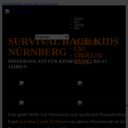
Zum Hauptinhalt springen
Zum Footer springen
Termine
FAQ
Über uns
Blog
SURVIVAL RACE KIDS
TERMINE
FAQ
NÜRNBERG
ÜBER UNS
BLOG
HINDERNISLAUF FÜR KINDER VON 2 BIS 13
JAHREN
Eine große Welle von Abenteuern und sportlichen Herausforderung
Kind
zwischen 2 und 13 Jahren
ein aktives Wochenende an der f