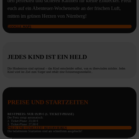
den perfekten und sicheren Rahmen für kleine Entdecker. Freut
euch auf ein Abenteuer-Wochenende an der frischen Luft,
mitten im grünen Herzen von Nürnberg!
GOOGLE MAPS
JEDES KIND IST EIN HELD
Die Hindernisse sind optional – das Kind entscheidet selbst, was es überwinden möchte. Jedes
Kind wird im Ziel zum Sieger und erhält eine Erinnerungsmedaille..
PREISE UND STARTZEITEN
BESTPREIS: NUR 19,99 € (1. TICKET-PHASE)
Der Preis steigt automatisch:
2. Ticket-Phase: 23,00 €
3. Ticket-Phase: 27,00 €
PREIS UND STARTZEIT RESERVIEREN
Die beliebtesten Startzeiten sind am schnellsten ausgebucht!