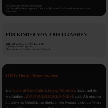
Du wählst eine konkrete Startzeit aus.
Die Startwellen haben begrenzte Plätze – sobald sie voll sind, verschwinden sie aus der
Anmeldung.
FÜR KINDER VON 2 BIS 13 JAHREN
FREIER EINTRITT FÜR ELTERN
5 altersgerechte Kategorien
Eltern dürfen das Kind auf der Strecke begleiten
ORT: Deutschherrnwiese
Die
Survival Race Kids Läufe in Nürnberg
finden auf der
weitläufigen
DEUTSCHHERRENWIESE
statt. Als eine der
attraktivsten Grünflächen direkt an der Pegnitz bietet die Wiese