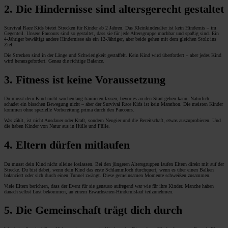
2. Die Hindernisse sind altersgerecht gestaltet
Survival Race Kids bietet Strecken für Kinder ab 2 Jahren. Das Kleinkinderalter ist kein Hindernis – im
Gegenteil. Unsere Parcours sind so gestaltet, dass sie für jede Altersgruppe machbar und spaßig sind. Ein
4-Jähriger bewältigt andere Hindernisse als ein 12-Jähriger, aber beide gehen mit dem gleichen Stolz ins
Ziel.
Die Strecken sind in der Länge und Schwierigkeit gestaffelt. Kein Kind wird überfordert – aber jedes Kind
wird herausgefordert. Genau die richtige Balance.
3. Fitness ist keine Voraussetzung
Du musst dein Kind nicht wochenlang trainieren lassen, bevor es an den Start gehen kann. Natürlich
schadet ein bisschen Bewegung nicht – aber der Survival Race Kids ist kein Marathon. Die meisten Kinder
kommen ohne spezielle Vorbereitung prima durch den Parcours.
Was zählt, ist nicht Ausdauer oder Kraft, sondern Neugier und die Bereitschaft, etwas auszuprobieren. Und
die haben Kinder von Natur aus in Hülle und Fülle.
4. Eltern dürfen mitlaufen
Du musst dein Kind nicht alleine loslassen. Bei den jüngeren Altersgruppen laufen Eltern direkt mit auf der
Strecke. Du bist dabei, wenn dein Kind das erste Schlammloch durchquert, wenn es über einen Balken
balanciert oder sich durch einen Tunnel zwängt. Diese gemeinsamen Momente schweißen zusammen.
Viele Eltern berichten, dass der Event für sie genauso aufregend war wie für ihre Kinder. Manche haben
danach selbst Lust bekommen, an einem Erwachsenen-Hindernislauf teilzunehmen.
5. Die Gemeinschaft trägt dich durch