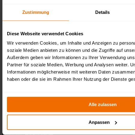
Zustimmung
Details
Veranstalter:
Diese Webseite verwendet Cookies
Wir verwenden Cookies, um Inhalte und Anzeigen zu personal
Survival Race OCR Events gGmbH
soziale Medien anbieten zu können und die Zugriffe auf unse
Fürstenberger Straße 33
15232 Frankfurt (Oder)
Außerdem geben wir Informationen zu Ihrer Verwendung uns
USt-IdNr.: DE364311444
Gemeinnützige GmbH
Partner für soziale Medien, Werbung und Analysen weiter. U
Schreibe uns: kontakt@survivalrace.de
Informationen möglicherweise mit weiteren Daten zusammen, d
haben oder die sie im Rahmen Ihrer Nutzung der Dienste g
Wichtige Links:
Alle zulassen
Termine
Blog / Elternratgeber
Datenschutzrichtlinie
Anpassen
AGB
Kontakt
Wir stellen ein!