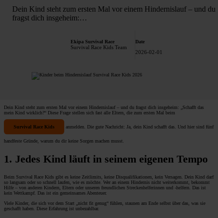
Dein Kind steht zum ersten Mal vor einem Hindernislauf – und du
fragst dich insgeheim:…
Ekipa Survival Race
Date
Survival Race Kids Team
2026-02-01
Dein Kind steht zum ersten Mal vor einem Hindernislauf – und du fragst dich insgeheim: „Schafft das
mein Kind wirklich?“ Diese Frage stellen sich fast alle Eltern, die zum ersten Mal beim
Survival Race Kids
anmelden. Die gute Nachricht: Ja, dein Kind schafft das. Und hier sind fünf
handfeste Gründe, warum du dir keine Sorgen machen musst.
1. Jedes Kind läuft in seinem eigenen Tempo
Beim Survival Race Kids gibt es keine Zeitlimits, keine Disqualifikationen, kein Versagen. Dein Kind darf
so langsam oder so schnell laufen, wie es möchte. Wer an einem Hindernis nicht weiterkommt, bekommt
Hilfe – von anderen Kindern, Eltern oder unseren freundlichen Streckenhelferinnen und -helfern. Das ist
kein Wettkampf. Das ist ein gemeinsames Abenteuer.
Viele Kinder, die sich vor dem Start „nicht fit genug“ fühlen, staunen am Ende selbst über das, was sie
geschafft haben. Diese Erfahrung ist unbezahlbar.