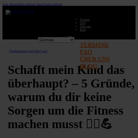
Zum Hauptinhalt springen
Zum Footer springen
Termine
FAQ
Über uns
Blog
TERMINE
FAQ
Vorbereitung auf den Lauf
ÜBER UNS
BLOG
Schafft mein Kind das
überhaupt? – 5 Gründe,
warum du dir keine
Sorgen um die Fitness
machen musst 🏃‍♀️💪