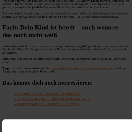
Was beim Survival Race Kids passiert, wenn ein Kind stockt: Die anderen Kinder feuern an. Fremde Eltern
klatschen. Die Streckenhelfer geben Mut. Es gibt kaum eine Atmosphäre, die motivierender ist als eine
ganze Sportanlage voller jubelnder Menschen, die wollen, dass dein Kind ins Ziel kommt.
Diese kollektive Unterstützung ist einer der Hauptgründe, warum selbst die zögerlichsten Kinder am Ende
strahlen. Der Survival Race Kids ist nicht nur ein Sportevent – er ist eine Gemeinschaftserfahrung.
Fazit: Dein Kind ist bereit – auch wenn es
das noch nicht weiß
Vertrau deinem Kind. Kinder sind robuster, mutiger und anpassungsfähiger, als wir Erwachsene oft denken.
Der Survival Race Kids ist genau das richtige Format, um das zu beweisen – deinem Kind selbst, und dir
als Elternteil.
Melde dein Kind jetzt an und erlebe gemeinsam, was es wirklich drauf hat. Die Medaille am Ende wartet
schon.
Tipp:
Lies auch unseren Artikel darüber,
wie du dein Kind richtig für den Lauf einkleidest
– die richtige
Ausrüstung macht einen echten Unterschied.
Das könnte dich auch interessieren:
Wie kleide ich mein Kind für den Hindernislauf ein?
Mehr als nur ein Rennen – Freizeitspaß für die ganze Familie
Warum Schlamm und Hindernisse die Seele stärken
Follow us on our socials