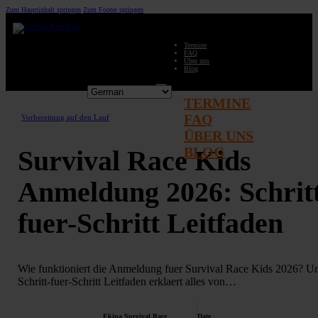
Zum Hauptinhalt springen
Zum Footer springen
Termine
FAQ
Über uns
Blog
TERMINE
FAQ
Vorbereitung auf den Lauf
ÜBER UNS
BLOG
Survival Race Kids
Anmeldung 2026: Schrit
fuer-Schritt Leitfaden
Wie funktioniert die Anmeldung fuer Survival Race Kids 2026? U
Schritt-fuer-Schritt Leitfaden erklaert alles von…
Ekipa Survival Race
Date