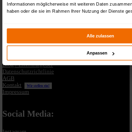
Survival Race OCR Events gGmbH
Informationen möglicherweise mit weiteren Daten zusammen, d
Fürstenberger Straße 33
15232 Frankfurt (Oder)
haben oder die sie im Rahmen Ihrer Nutzung der Dienste g
USt-IdNr.: DE364311444
Gemeinnützige GmbH
Schreibe uns: kontakt@survivalrace.de
Alle zulassen
Wichtige Links:
Anpassen
Termine
Blog / Elternratgeber
Datenschutzrichtlinie
AGB
Kontakt
Wir stellen ein!
Impressum
Social Media:
Instagram