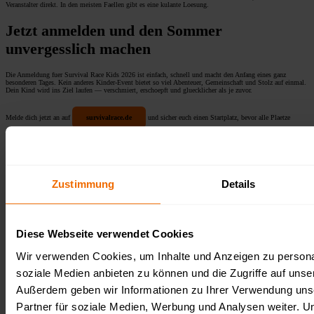
Veranstalter direkt. In den meisten Faellen gibt es eine kulante Loesung.
Jetzt anmelden und den Sommer
unvergesslich machen
Die Anmeldung fuer Survival Race Kids 2026 ist einfach, schnell und macht den Anfang eines ganz
besonderen Tages. Kein anderes Kinder-Event bietet so viel Abenteuer, Gemeinschaft und Stolz auf einmal.
Dein Kind wird ins Ziel laufen — verschmiert, erschoepft und gluecklicher als je zuvor.
Melde dich jetzt an auf
survivalrace.de
und sicher euch einen Startplatz, bevor alle Plaetze
vergeben sind. Das naechste grosse Abenteuer wartet!
Zustimmung
Details
Follow us on our socials
Diese Webseite verwendet Cookies
Wir verwenden Cookies, um Inhalte und Anzeigen zu personal
soziale Medien anbieten zu können und die Zugriffe auf unse
Veranstalter:
Außerdem geben wir Informationen zu Ihrer Verwendung uns
Partner für soziale Medien, Werbung und Analysen weiter. U