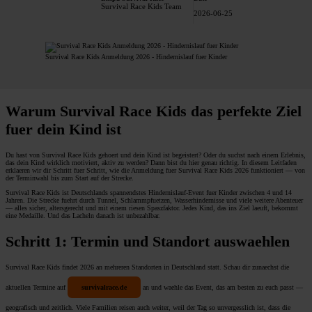
Survival Race Kids Team
2026-06-25
Survival Race Kids Anmeldung 2026 - Hindernislauf fuer Kinder
Warum Survival Race Kids das perfekte Ziel
fuer dein Kind ist
Du hast von Survival Race Kids gehoert und dein Kind ist begeistert? Oder du suchst nach einem Erlebnis,
das dein Kind wirklich motiviert, aktiv zu werden? Dann bist du hier genau richtig. In diesem Leitfaden
erklaeren wir dir Schritt fuer Schritt, wie die Anmeldung fuer Survival Race Kids 2026 funktioniert — von
der Terminwahl bis zum Start auf der Strecke.
Survival Race Kids ist Deutschlands spannendstes Hindernislauf-Event fuer Kinder zwischen 4 und 14
Jahren. Die Strecke fuehrt durch Tunnel, Schlammpfuetzen, Wasserhindernisse und viele weitere Abenteuer
— alles sicher, altersgerecht und mit einem riesen Spaszfaktor. Jedes Kind, das ins Ziel laeuft, bekommt
eine Medaille. Und das Lacheln danach ist unbezahlbar.
Schritt 1: Termin und Standort auswaehlen
Survival Race Kids findet 2026 an mehreren Standorten in Deutschland statt. Schau dir zunaechst die
aktuellen Termine auf
survivalrace.de
an und waehle das Event, das am besten zu euch passt —
geografisch und zeitlich. Viele Familien reisen auch weiter, weil der Tag so unvergesslich ist, dass die