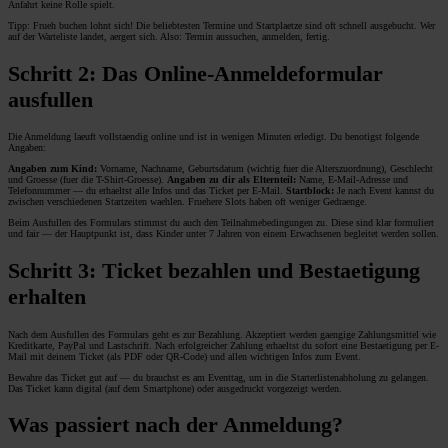
Anfahrt keine Rolle spielt.
Tipp: Frueh buchen lohnt sich! Die beliebtesten Termine und Startplaetze sind oft schnell ausgebucht. Wer
auf der Warteliste landet, aergert sich. Also: Termin aussuchen, anmelden, fertig.
Schritt 2: Das Online-Anmeldeformular
ausfullen
Die Anmeldung laeuft vollstaendig online und ist in wenigen Minuten erledigt. Du benotigst folgende
Angaben:
Angaben zum Kind:
Vorname, Nachname, Geburtsdatum (wichtig fuer die Alterszuordnung), Geschlecht
und Groesse (fuer die T-Shirt-Groesse).
Angaben zu dir als Elternteil:
Name, E-Mail-Adresse und
Telefonnummer — du erhaeltst alle Infos und das Ticket per E-Mail.
Startblock:
Je nach Event kannst du
zwischen verschiedenen Startzeiten waehlen. Fruehere Slots haben oft weniger Gedraenge.
Beim Ausfullen des Formulars stimmst du auch den Teilnahmebedingungen zu. Diese sind klar formuliert
und fair — der Hauptpunkt ist, dass Kinder unter 7 Jahren von einem Erwachsenen begleitet werden sollen.
Schritt 3: Ticket bezahlen und Bestaetigung
erhalten
Nach dem Ausfullen des Formulars geht es zur Bezahlung. Akzeptiert werden gaengige Zahlungsmittel wie
Kreditkarte, PayPal und Lastschrift. Nach erfolgreicher Zahlung erhaeltst du sofort eine Bestaetigung per E-
Mail mit deinem Ticket (als PDF oder QR-Code) und allen wichtigen Infos zum Event.
Bewahre das Ticket gut auf — du brauchst es am Eventtag, um in die Starterlistenabholung zu gelangen.
Das Ticket kann digital (auf dem Smartphone) oder ausgedruckt vorgezeigt werden.
Was passiert nach der Anmeldung?