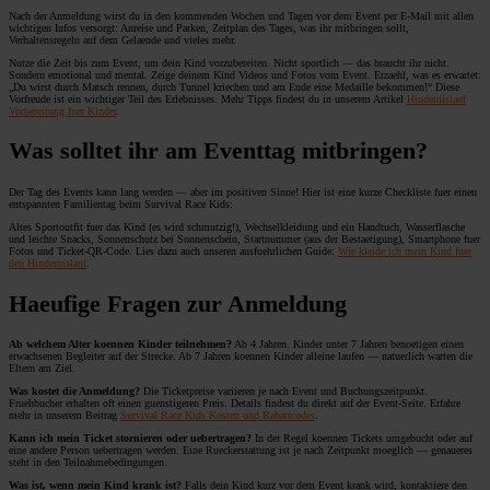
Nach der Anmeldung wirst du in den kommenden Wochen und Tagen vor dem Event per E-Mail mit allen
wichtigen Infos versorgt: Anreise und Parken, Zeitplan des Tages, was ihr mitbringen sollt,
Verhaltensregeln auf dem Gelaende und vieles mehr.
Nutze die Zeit bis zum Event, um dein Kind vorzubereiten. Nicht sportlich — das braucht ihr nicht.
Sondern emotional und mental. Zeige deinem Kind Videos und Fotos vom Event. Erzaehl, was es erwartet:
„Du wirst durch Matsch rennen, durch Tunnel kriechen und am Ende eine Medaille bekommen!“ Diese
Vorfreude ist ein wichtiger Teil des Erlebnisses. Mehr Tipps findest du in unserem Artikel
Hindernislauf
Vorbereitung fuer Kinder
.
Was solltet ihr am Eventtag mitbringen?
Der Tag des Events kann lang werden — aber im positiven Sinne! Hier ist eine kurze Checkliste fuer einen
entspannten Familientag beim Survival Race Kids:
Altes Sportoutfit fuer das Kind (es wird schmutzig!), Wechselkleidung und ein Handtuch, Wasserflasche
und leichte Snacks, Sonnenschutz bei Sonnenschein, Startnummer (aus der Bestaetigung), Smartphone fuer
Fotos und Ticket-QR-Code. Lies dazu auch unseren ausfuehrlichen Guide:
Wie kleide ich mein Kind fuer
den Hindernislauf
.
Haeufige Fragen zur Anmeldung
Ab welchem Alter koennen Kinder teilnehmen?
Ab 4 Jahren. Kinder unter 7 Jahren benoetigen einen
erwachsenen Begleiter auf der Strecke. Ab 7 Jahren koennen Kinder alleine laufen — natuerlich warten die
Eltern am Ziel.
Was kostet die Anmeldung?
Die Ticketpreise variieren je nach Event und Buchungszeitpunkt.
Fruehbucher erhalten oft einen guenstigeren Preis. Details findest du direkt auf der Event-Seite. Erfahre
mehr in unserem Beitrag
Survival Race Kids Kosten und Rabattcodes
.
Kann ich mein Ticket stornieren oder uebertragen?
In der Regel koennen Tickets umgebucht oder auf
eine andere Person uebertragen werden. Eine Rueckerstattung ist je nach Zeitpunkt moeglich — genaueres
steht in den Teilnahmebedingungen.
Was ist, wenn mein Kind krank ist?
Falls dein Kind kurz vor dem Event krank wird, kontaktiere den