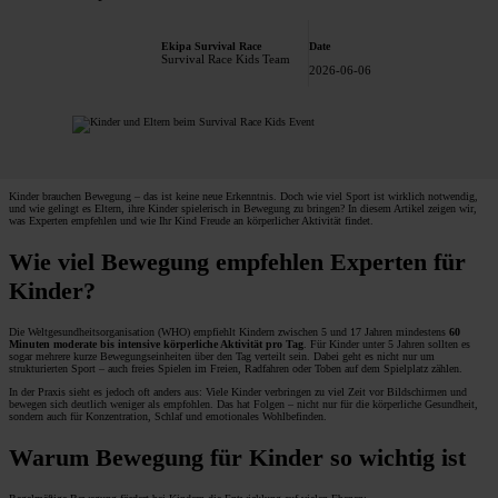
Ekipa Survival Race
Date
Survival Race Kids Team
2026-06-06
Kinder brauchen Bewegung – das ist keine neue Erkenntnis. Doch wie viel Sport ist wirklich notwendig,
und wie gelingt es Eltern, ihre Kinder spielerisch in Bewegung zu bringen? In diesem Artikel zeigen wir,
was Experten empfehlen und wie Ihr Kind Freude an körperlicher Aktivität findet.
Wie viel Bewegung empfehlen Experten für
Kinder?
Die Weltgesundheitsorganisation (WHO) empfiehlt Kindern zwischen 5 und 17 Jahren mindestens
60
Minuten moderate bis intensive körperliche Aktivität pro Tag
. Für Kinder unter 5 Jahren sollten es
sogar mehrere kurze Bewegungseinheiten über den Tag verteilt sein. Dabei geht es nicht nur um
strukturierten Sport – auch freies Spielen im Freien, Radfahren oder Toben auf dem Spielplatz zählen.
In der Praxis sieht es jedoch oft anders aus: Viele Kinder verbringen zu viel Zeit vor Bildschirmen und
bewegen sich deutlich weniger als empfohlen. Das hat Folgen – nicht nur für die körperliche Gesundheit,
sondern auch für Konzentration, Schlaf und emotionales Wohlbefinden.
Warum Bewegung für Kinder so wichtig ist