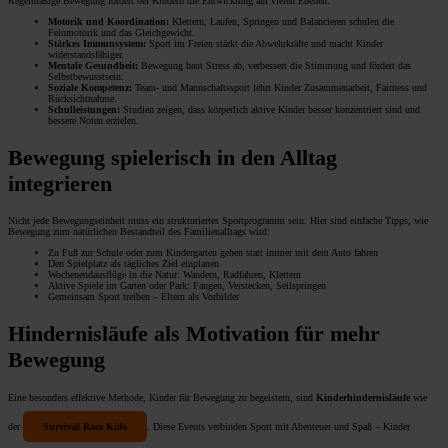
Regelmäßige Bewegung fördert bei Kindern die Entwicklung auf vielen Ebenen:
Motorik und Koordination:
Klettern, Laufen, Springen und Balancieren schulen die
Feinmotorik und das Gleichgewicht.
Stärkes Immunsystem:
Sport im Freien stärkt die Abwehrkräfte und macht Kinder
widerstandsfähiger.
Mentale Gesundheit:
Bewegung baut Stress ab, verbessert die Stimmung und fördert das
Selbstbewusstsein.
Soziale Kompetenz:
Team- und Mannschaftssport lehrt Kinder Zusammenarbeit, Fairness und
Rücksichtnahme.
Schulleistungen:
Studien zeigen, dass körperlich aktive Kinder besser konzentriert sind und
bessere Noten erzielen.
Bewegung spielerisch in den Alltag
integrieren
Nicht jede Bewegungseinheit muss ein strukturiertes Sportprogramm sein. Hier sind einfache Tipps, wie
Bewegung zum natürlichen Bestandteil des Familienalltags wird:
Zu Fuß zur Schule oder zum Kindergarten gehen statt immer mit dem Auto fahren
Den Spielplatz als tägliches Ziel einplanen
Wochenendausflüge in die Natur: Wandern, Radfahren, Klettern
Aktive Spiele im Garten oder Park: Fangen, Verstecken, Seilspringen
Gemeinsam Sport treiben – Eltern als Vorbilder
Hindernisläufe als Motivation für mehr
Bewegung
Eine besonders effektive Methode, Kinder für Bewegung zu begeistern, sind
Kinderhindernisläufe
wie
der
Survival Race Kids
. Diese Events verbinden Sport mit Abenteuer und Spaß – Kinder