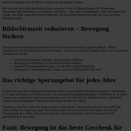
erleben Bewegung nicht als Pflicht, sondern als aufregendes Erlebnis.
Bei Survival Race Kids durchlaufen Kinder zwischen 2 und 13 Jahren kindgerechte Hindernisse,
überwinden Wasserhindernisse und klettern über Netze – alles ohne Leistungsdruck, dafür mit umso mehr
Freude. Am Ende wartet eine Finisher-Medaille, die das Selbstbewusstsein stärkt und Lust auf mehr
Bewegung macht.
Bildschirmzeit reduzieren – Bewegung
fördern
Eine zentrale Herausforderung moderner Eltern ist die Konkurrenz durch digitale Medien. Tablets,
Smartphones und Spielekonsolen sind verlockend – aber mit der richtigen Strategie lässt sich ein gesundes
Gleichgewicht finden:
Klare Bildschirmzeiten festlegen und konsequent einhalten
Bewegung als Belohnung vor der Bildschirmzeit anbieten
Sportliche Freizeitangebote suchen, die das Kind wirklich begeistern
Gemeinsame Familienaktivitäten planen, bei denen Bildschirme tabu sind
Das richtige Sportangebot für jedes Alter
Je nach Alter und Entwicklungsstand brauchen Kinder unterschiedliche Bewegungsangebote. Kleinkinder
(2–5 Jahre) profitieren von freiem Spielen und einfachen Bewegungserfahrungen. Schulkinder (6–10 Jahre)
können erste strukturierte Sportarten ausprobieren und sind oft bereit für Teamaktivitäten. Jugendliche
schätzen Herausforderungen, Wettkampf und soziale Aspekte des Sports.
Wichtig ist: Das Kind sollte die Sportart selbst wählen dürfen. Wenn Kinder bei einer Aktivität Spaß
haben, bleiben sie langfristig dabei. Ein Hindernislauf wie Survival Race Kids eignet sich für alle
Altersgruppen ab 2 Jahren und ist damit eine der wenigen Aktivitäten, bei der die ganze Familie
gemeinsam aktiv sein kann.
Fazit: Bewegung ist das beste Geschenk für