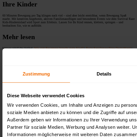
Ihre Kinder
60 Minuten Bewegung pro Tag klingen nach viel – sind aber leicht erreichbar, wenn Bewegung Spaß
macht. Mit kreativen Angeboten, aktiven Familienausflügen und besonderen Events wie dem Survival Race
Kids-Hindernislauf wird Sport zum Erlebnis. Lassen Sie Ihr Kind rennen, klettern, springen – und
beobachten Sie, wie es aufblüht.
Mehr lesen
Weitere nützliche Artikel:
Wie viel Bewegung braucht mein Kind?
|
Beste Familienausflüge Deutschland
|
Aktivitäten für Kinder in Berlin
|
Hamburg mit Kindern
Zustimmung
Details
Follow us on our socials
Diese Webseite verwendet Cookies
Wir verwenden Cookies, um Inhalte und Anzeigen zu personal
soziale Medien anbieten zu können und die Zugriffe auf unse
Veranstalter:
Außerdem geben wir Informationen zu Ihrer Verwendung uns
Partner für soziale Medien, Werbung und Analysen weiter. U
Survival Race OCR Events gGmbH
Fürstenberger Straße 33
Informationen möglicherweise mit weiteren Daten zusammen, d