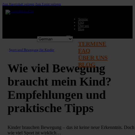
Zum Hauptinhalt springen
Zum Footer springen
Termine
FAQ
Über uns
Blog
TERMINE
FAQ
Sport und Bewegung für Kinder
ÜBER UNS
BLOG
Wie viel Bewegung
braucht mein Kind?
Empfehlungen und
praktische Tipps
Kinder brauchen Bewegung – das ist keine neue Erkenntnis. Doch
wie viel Sport ist wirklich…