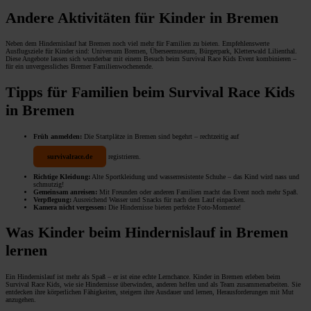
Andere Aktivitäten für Kinder in Bremen
Neben dem Hindernislauf hat Bremen noch viel mehr für Familien zu bieten. Empfehlenswerte
Ausflugsziele für Kinder sind: Universum Bremen, Überseemuseum, Bürgerpark, Kletterwald Lilienthal.
Diese Angebote lassen sich wunderbar mit einem Besuch beim Survival Race Kids Event kombinieren –
für ein unvergessliches Bremer Familienwochenende.
Tipps für Familien beim Survival Race Kids
in Bremen
Früh anmelden:
Die Startplätze in Bremen sind begehrt – rechtzeitig auf
survivalrace.de
registrieren.
Richtige Kleidung:
Alte Sportkleidung und wasserresistente Schuhe – das Kind wird nass und
schmutzig!
Gemeinsam anreisen:
Mit Freunden oder anderen Familien macht das Event noch mehr Spaß.
Verpflegung:
Ausreichend Wasser und Snacks für nach dem Lauf einpacken.
Kamera nicht vergessen:
Die Hindernisse bieten perfekte Foto-Momente!
Was Kinder beim Hindernislauf in Bremen
lernen
Ein Hindernislauf ist mehr als Spaß – er ist eine echte Lernchance. Kinder in Bremen erleben beim
Survival Race Kids, wie sie Hindernisse überwinden, anderen helfen und als Team zusammenarbeiten. Sie
entdecken ihre körperlichen Fähigkeiten, steigern ihre Ausdauer und lernen, Herausforderungen mit Mut
anzugehen.