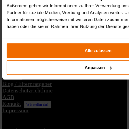
Außerdem geben wir Informationen zu Ihrer Verwendung uns
Veranstalter:
Partner für soziale Medien, Werbung und Analysen weiter. U
Informationen möglicherweise mit weiteren Daten zusammen, d
Survival Race OCR Events gGmbH
haben oder die sie im Rahmen Ihrer Nutzung der Dienste g
Fürstenberger Straße 33
15232 Frankfurt (Oder)
USt-IdNr.: DE364311444
Gemeinnützige GmbH
Schreibe uns: kontakt@survivalrace.de
Alle zulassen
Wichtige Links:
Anpassen
Termine
Blog / Elternratgeber
Datenschutzrichtlinie
AGB
Kontakt
Wir stellen ein!
Impressum