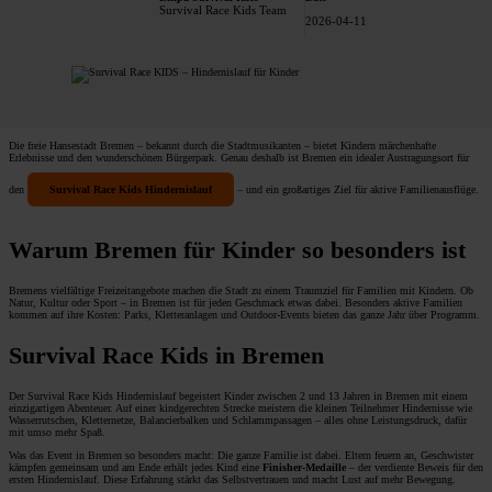
Survival Race Kids Team
2026-04-11
Die freie Hansestadt Bremen – bekannt durch die Stadtmusikanten – bietet Kindern märchenhafte
Erlebnisse und den wunderschönen Bürgerpark. Genau deshalb ist Bremen ein idealer Austragungsort für
den
Survival Race Kids Hindernislauf
– und ein großartiges Ziel für aktive Familienausflüge.
Warum Bremen für Kinder so besonders ist
Bremens vielfältige Freizeitangebote machen die Stadt zu einem Traumziel für Familien mit Kindern. Ob
Natur, Kultur oder Sport – in Bremen ist für jeden Geschmack etwas dabei. Besonders aktive Familien
kommen auf ihre Kosten: Parks, Kletteranlagen und Outdoor-Events bieten das ganze Jahr über Programm.
Survival Race Kids in Bremen
Der Survival Race Kids Hindernislauf begeistert Kinder zwischen 2 und 13 Jahren in Bremen mit einem
einzigartigen Abenteuer. Auf einer kindgerechten Strecke meistern die kleinen Teilnehmer Hindernisse wie
Wasserrutschen, Kletternetze, Balancierbalken und Schlammpassagen – alles ohne Leistungsdruck, dafür
mit umso mehr Spaß.
Was das Event in Bremen so besonders macht: Die ganze Familie ist dabei. Eltern feuern an, Geschwister
kämpfen gemeinsam und am Ende erhält jedes Kind eine
Finisher-Medaille
– der verdiente Beweis für den
ersten Hindernislauf. Diese Erfahrung stärkt das Selbstvertrauen und macht Lust auf mehr Bewegung.