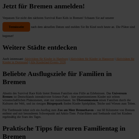
Jetzt für Bremen anmelden!
Verpassen Sie nicht den nächsten Survival Race Kids in Bremen! Schauen Sie auf unserer
Terminseite
nach dem aktuellen Datum und melden Sie Ihr Kind noch heute an. Die Plätze sind
begrenzt!
Weitere Städte entdecken
Auch interessant:
Aktivitäten für Kinder in Hamburg
|
Aktivitäten für Kinder in Hannover
|
Aktivitäten für
Kinder in Dortmund
|
Alle Kinderlauf-Events 2026
Beliebte Ausflugsziele für Familien in
Bremen
Abseits des Survival Race Kids bietet Bremen Familien eine Fülle an Erlebnissen. Das
Universum
Bremen
ist Deutschlands interaktivster Science Park – hier experimentieren Kinder mit echten
wissenschaftlichen Phänomenen, statt nur zuzuschauen. Im
Überseemuseum
reisen Familien durch die
Kulturen der Welt, und im riesigen
Bürgerpark
finden Kinder Spielplätze, Teiche und Wiesen zum Toben.
Für Tierfreunde lohnt sich ein Ausflug zum
Zoo am Meer Bremerhaven
– nur 60 Kilometer von Bremen
entfernt und mit besonderem Schwerpunkt auf Arktis-Tiere. Polar-Bären und Seehunde sind bei Kindern
regelmäßig die Stars des Tages.
Praktische Tipps für euren Familientag in
Bremen