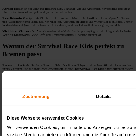
Anreise:
Bremen ist per Bahn aus Hamburg (1h), Frankfurt (2h) und Amsterdam hervorragend erreichbar.
Das Stadtzentrum ist kompakt und gut zu Fuß erkundbar.
Beste Reisezeit:
Von April bis Oktober ist Bremen am schönsten für Familien – Parks, Open-Air-Events
und Außengastronomie laden zum Verweilen ein. Aber auch im Herbst und Winter gibt es mit dem Bremer
Weihnachtsmarkt (einem der schönsten Deutschlands) und den Indoorattraktionen genug zu erleben.
Mit kleinen Kindern:
Die Altstadt rund um den Marktplatz ist gut zugänglich, der Bürgerpark hat breite
Wege für Kinderwagen. Viele Cafés und Restaurants bieten Kinderspeisekarten an.
Warum der Survival Race Kids perfekt zu
Bremen passt
Bremen ist eine Stadt, die aktive Familien liebt. Die Bremer Bürger sind outdoor-affin, die Parks werden
intensiv genutzt, und die sportliche Gemeinschaft ist groß. Der Survival Race Kids findet mitten in diesem
Umfeld statt und zieht Familien aus Bremen, Niedersachsen und den Küstenregionen an.
Nach dem Lauf lässt sich der Tag prima verlängern: Ein Abendessen in der Bremer Altstadt, ein
Spaziergang am Weserufer oder ein Besuch des Ratskellers runden einen unvergesslichen Familientag ab.
Zustimmung
Details
Follow us on our socials
Diese Webseite verwendet Cookies
Wir verwenden Cookies, um Inhalte und Anzeigen zu personal
soziale Medien anbieten zu können und die Zugriffe auf unse