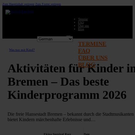
Zum Hauptinhalt springen
Zum Footer springen
Termine
FAQ
Über uns
Blog
TERMINE
FAQ
Was tun mit Kind?
ÜBER UNS
BLOG
Aktivitäten für Kinder i
Bremen – Das beste
Kinderprogramm 2026
Die freie Hansestadt Bremen – bekannt durch die Stadtmusikanten
bietet Kindern märchenhafte Erlebnisse und…
Ekipa Survival Race
Date