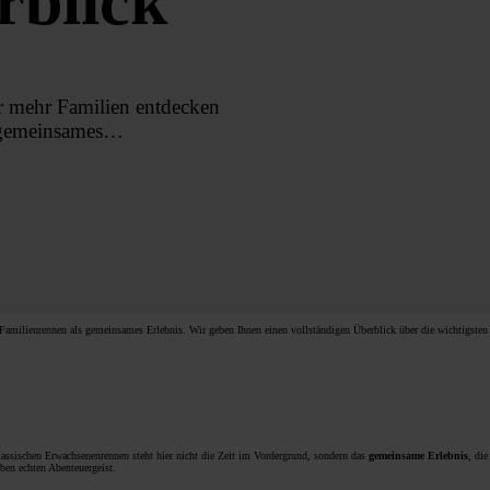
rblick
 mehr Familien entdecken
s gemeinsames…
amilienrennen als gemeinsames Erlebnis. Wir geben Ihnen einen vollständigen Überblick über die wichtigsten 
klassischen Erwachsenenrennen steht hier nicht die Zeit im Vordergrund, sondern das
gemeinsame Erlebnis
, di
eben echten Abenteuergeist.