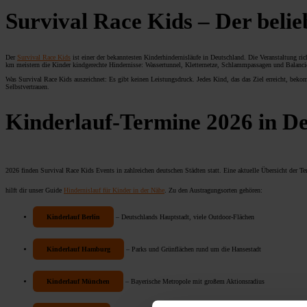
Survival Race Kids – Der belie
Der
Survival Race Kids
ist einer der bekanntesten Kinderhindernisläufe in Deutschland. Die Veranstaltung ric
km meistern die Kinder kindgerechte Hindernisse: Wassertunnel, Kletternetze, Schlammpassagen und Balanci
Was Survival Race Kids auszeichnet: Es gibt keinen Leistungsdruck. Jedes Kind, das das Ziel erreicht, beko
Selbstvertrauen.
Kinderlauf-Termine 2026 in D
2026 finden Survival Race Kids Events in zahlreichen deutschen Städten statt. Eine aktuelle Übersicht der Te
hilft dir unser Guide
Hindernislauf für Kinder in der Nähe
. Zu den Austragungsorten gehören:
Kinderlauf Berlin
– Deutschlands Hauptstadt, viele Outdoor-Flächen
Kinderlauf Hamburg
– Parks und Grünflächen rund um die Hansestadt
Kinderlauf München
– Bayerische Metropole mit großem Aktionsradius