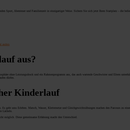
en Sport, Abenteuer und Familienzeit in einzigartiger Weise. Sichern Sie sich jetzt Ihren Startplatz – die beli
l anders
lauf aus?
 Atmosphäre ohne Leistungsdruck und ein Rahmenprogramm aus, das auch wartende Geschwister und Eltern unterhä
aufen dürfen.
cher Kinderlauf
n. Es geht ums Erleben. Matsch, Wasser, Kletternetze und Gleichgewichtsübungen machen den Parcours zu eine
te Lächeln.
nicht möglich. Diese gemeinsame Erfahrung macht den Unterschied.