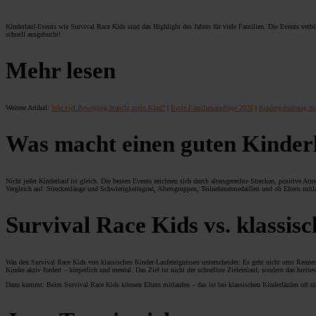
Kinderlauf-Events wie Survival Race Kids sind das Highlight des Jahres für viele Familien. Die Events verbind
schnell ausgebucht!
Mehr lesen
Weitere Artikel:
Wie viel Bewegung braucht mein Kind?
|
Beste Familienausflüge 2026
|
Kindergeburtstag ma
Was macht einen guten Kinder
Nicht jeder Kinderlauf ist gleich. Die besten Events zeichnen sich durch altersgerechte Strecken, positive
Vergleich auf: Streckenlänge und Schwierigkeitsgrad, Altersgruppen, Teilnehmermedaillen und ob Eltern mitl
Survival Race Kids vs. klassis
Was den Survival Race Kids von klassischen Kinder-Laufereignissen unterscheidet: Es geht nicht ums Renne
Kinder aktiv fordert – körperlich und mental. Das Ziel ist nicht der schnellste Zieleinlauf, sondern das breites
Dazu kommt: Beim Survival Race Kids können Eltern mitlaufen – das ist bei klassischen Kinderläufen oft 