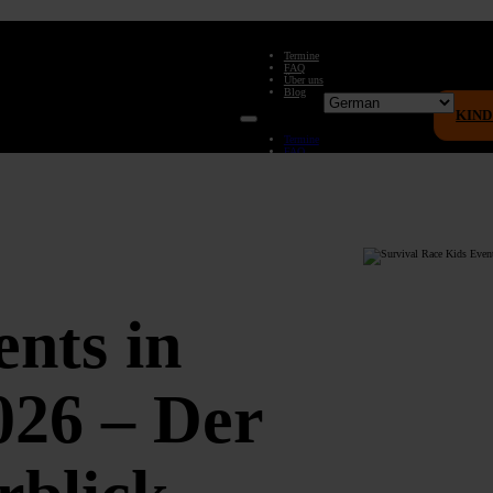
Termine
FAQ
Über uns
Blog
KIN
Termine
FAQ
Über uns
Blog
nts in
026 – Der