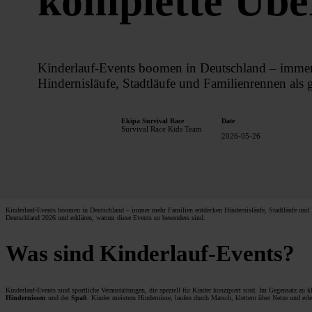
komplette Übe
Kinderlauf-Events boomen in Deutschland – immer
Hindernisläufe, Stadtläufe und Familienrennen al
Ekipa Survival Race
Date
Survival Race Kids Team
2026-05-26
Kinderlauf-Events boomen in Deutschland – immer mehr Familien entdecken Hindernisläufe, Stadtläufe und F
Deutschland 2026 und erklären, warum diese Events so besonders sind.
Was sind Kinderlauf-Events?
Kinderlauf-Events sind sportliche Veranstaltungen, die speziell für Kinder konzipiert sind. Im Gegensatz zu 
Hindernissen
und der
Spaß
. Kinder meistern Hindernisse, laufen durch Matsch, klettern über Netze und erl