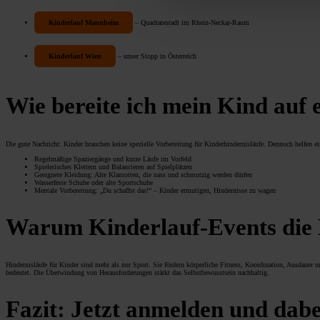
Kinderlauf Mannheim
– Quadratestadt im Rhein-Neckar-Raum
Kinderlauf Wien
– unser Stopp in Österreich
Wie bereite ich mein Kind auf 
Die gute Nachricht: Kinder brauchen keine spezielle Vorbereitung für Kinderhindernisläufe. Dennoch helfen 
Regelmäßige Spaziergänge und kurze Läufe im Vorfeld
Spielerisches Klettern und Balancieren auf Spielplätzen
Geeignete Kleidung: Alte Klamotten, die nass und schmutzig werden dürfen
Wasserfeste Schuhe oder alte Sportschuhe
Mentale Vorbereitung: „Du schaffst das!“ – Kinder ermutigen, Hindernisse zu wagen
Warum Kinderlauf-Events die 
Hindernisläufe für Kinder sind mehr als nur Sport. Sie fördern körperliche Fitness, Koordination, Ausdauer u
bedeutet. Die Überwindung von Herausforderungen stärkt das Selbstbewusstsein nachhaltig.
Fazit: Jetzt anmelden und dabe