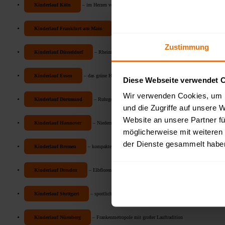
Kinderlauf Köln
– im Herzen von NRW
Kinderlauf Frankfurt am Main
– Finanzmetropole mit grünem Stadtwald
Zustimmung
Kinderlauf Düsseldorf
– Rheinmetropole mit familienfreundlichen Parks
Kinderlauf Essen
– das grüne Herz des Ruhrgebiets
Diese Webseite verwendet 
Wir verwenden Cookies, um I
Kinderlauf Dortmund
– Ruhrgebiet-Klassiker mit großen Parkanlagen
und die Zugriffe auf unsere 
Website an unsere Partner fü
Kinderlauf Hannover
– Niedersachsens grüne Landeshauptstadt
möglicherweise mit weiteren
der Dienste gesammelt habe
Kinderlauf Bremen
– kompakte Hansestadt mit viel Grün
Kinderlauf Dresden
– Elbflorenz mit weitläufigen Wiesen an der Elbe
Kinderlauf Stuttgart
– sportliches Flair im Kessel
Kinderlauf Nürnberg
– Frankenmetropole mit großer Lauftradition