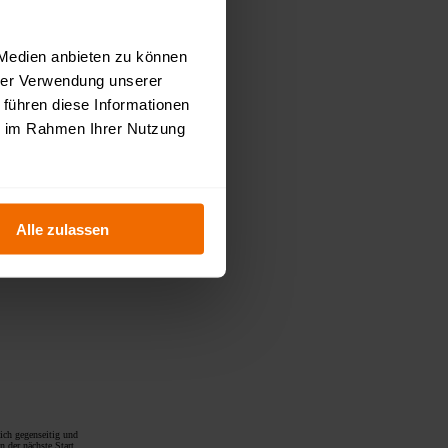
kstand aufzuholen.
erer Seite eine
 Medien anbieten zu können
hrer Verwendung unserer
6
 führen diese Informationen
ie im Rahmen Ihrer Nutzung
Alle zulassen
ich gegenseitig und
 der nächste Start