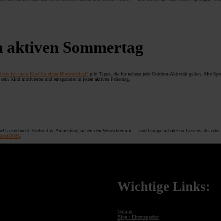
en aktiven Sommertag
leide ich mein Kind für einen Hindernislauf?
gibt Tipps, die für nahezu jede Outdoor-Aktivität gelten. Alte Sp
t sein Kind motivierter und entspannter in jeden aktiven Ferientag.
nell ausgebucht. Frühzeitige Anmeldung sichert den Wunschtermin — und Gruppenrabatte für Geschwister oder
slauf-2026
.
Wichtige Links:
Termine
Blog / Elternratgeber