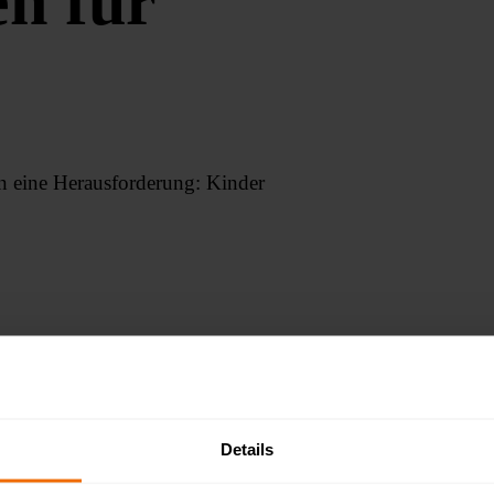
n für
n eine Herausforderung: Kinder
wollen Sinnvolles — und der Bildschirm lockt mit der geringsten Energie. Die gute Nachricht: Bewegung macht
. Hier sind acht konkrete Ideen für aktive Ferienwochen — ohne teure Buchungen und komplizierte Planung.
Details
ferien so wichtig ist