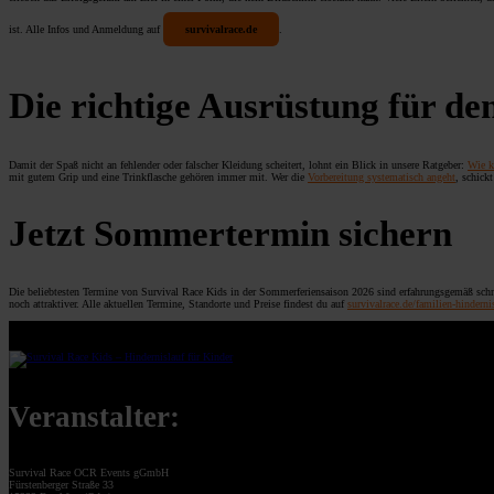
ist. Alle Infos und Anmeldung auf
survivalrace.de
.
Die richtige Ausrüstung für d
Damit der Spaß nicht an fehlender oder falscher Kleidung scheitert, lohnt ein Blick in unsere Ratgeber:
Wie k
mit gutem Grip und eine Trinkflasche gehören immer mit. Wer die
Vorbereitung systematisch angeht
, schick
Jetzt Sommertermin sichern
Die beliebtesten Termine von Survival Race Kids in der Sommerferiensaison 2026 sind erfahrungsgemäß sch
noch attraktiver. Alle aktuellen Termine, Standorte und Preise findest du auf
survivalrace.de/familien-hinderni
Veranstalter:
Survival Race OCR Events gGmbH
Fürstenberger Straße 33