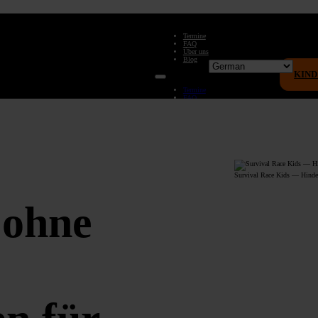
Termine
FAQ
Über uns
Blog
KIN
Termine
FAQ
Über uns
Blog
Survival Race Kids — Hinder
 ohne