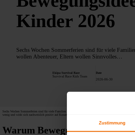
Bewegungsidee
Kinder 2026
Sechs Wochen Sommerferien sind für viele Familie
wollen Abenteuer, Eltern wollen Sinnvolles…
Ekipa Survival Race
Date
Survival Race Kids Team
2026-06-30
Sechs Wochen Sommerferien sind für viele Familien eine Herausforderung: Kinder wollen Abenteuer, Eltern 
wenig und wirkt sich nachweislich positiv auf Konzentration, Schlaf und Selbstbewusstsein von Kindern aus
Zustimmung
Warum Bewegung in den Sommer